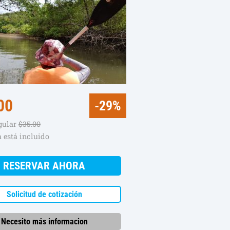
00
-29%
egular
$35.00
 está incluido
RESERVAR AHORA
Solicitud de cotización
Necesito más informacion