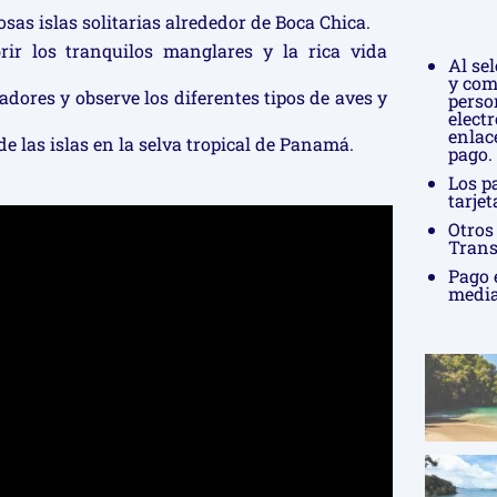
sas islas solitarias alrededor de Boca Chica.
ir los tranquilos manglares y la rica vida
Al se
y com
dores y observe los diferentes tipos de aves y
perso
elect
enlac
e las islas en la selva tropical de Panamá.
pago.
Los p
tarjet
Otros
Trans
Pago 
media