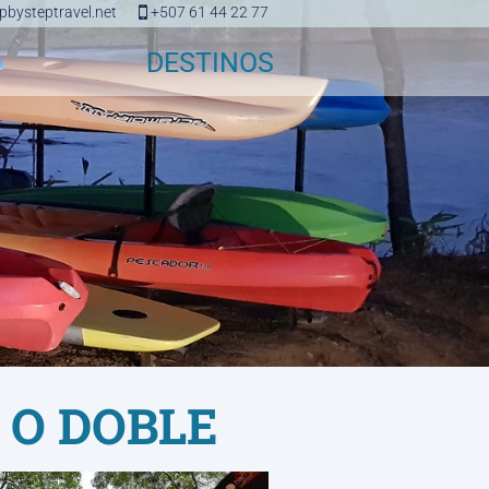
bysteptravel.net
+507 61 44 22 77
DESTINOS
 O DOBLE